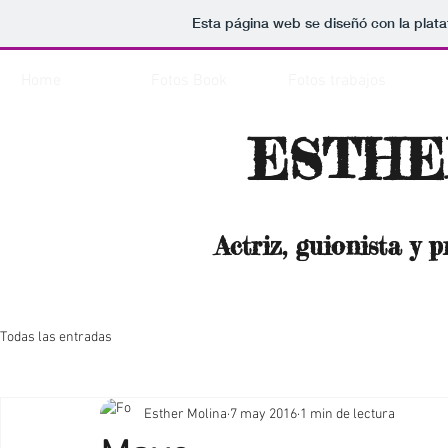
Esta página web se diseñó con la plat
Home
Fotos Book
Fotos trabajos
ESTHE
Actriz, guionista y
p
Todas las entradas
Esther Molina
7 may 2016
1 min de lectura